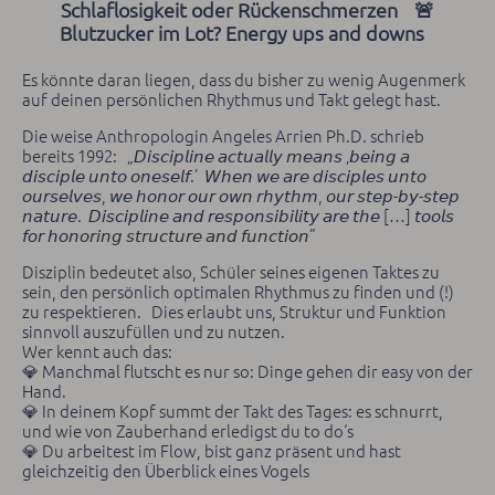
Schlaflosigkeit oder Rückenschmerzen 🚨
Blutzucker im Lot? Energy ups and downs
Es könnte daran liegen, dass du bisher zu wenig Augenmerk
auf deinen persönlichen Rhythmus und Takt gelegt hast.
Die weise Anthropologin Angeles Arrien Ph.D. schrieb
bereits 1992: „𝘋𝘪𝘴𝘤𝘪𝘱𝘭𝘪𝘯𝘦 𝘢𝘤𝘵𝘶𝘢𝘭𝘭𝘺 𝘮𝘦𝘢𝘯𝘴 ‚𝘣𝘦𝘪𝘯𝘨 𝘢
𝘥𝘪𝘴𝘤𝘪𝘱𝘭𝘦 𝘶𝘯𝘵𝘰 𝘰𝘯𝘦𝘴𝘦𝘭𝘧.’ 𝘞𝘩𝘦𝘯 𝘸𝘦 𝘢𝘳𝘦 𝘥𝘪𝘴𝘤𝘪𝘱𝘭𝘦𝘴 𝘶𝘯𝘵𝘰
𝘰𝘶𝘳𝘴𝘦𝘭𝘷𝘦𝘴, 𝘸𝘦 𝘩𝘰𝘯𝘰𝘳 𝘰𝘶𝘳 𝘰𝘸𝘯 𝘳𝘩𝘺𝘵𝘩𝘮, 𝘰𝘶𝘳 𝘴𝘵𝘦𝘱-𝘣𝘺-𝘴𝘵𝘦𝘱
𝘯𝘢𝘵𝘶𝘳𝘦. 𝘋𝘪𝘴𝘤𝘪𝘱𝘭𝘪𝘯𝘦 𝘢𝘯𝘥 𝘳𝘦𝘴𝘱𝘰𝘯𝘴𝘪𝘣𝘪𝘭𝘪𝘵𝘺 𝘢𝘳𝘦 𝘵𝘩𝘦 […] 𝘵𝘰𝘰𝘭𝘴
𝘧𝘰𝘳 𝘩𝘰𝘯𝘰𝘳𝘪𝘯𝘨 𝘴𝘵𝘳𝘶𝘤𝘵𝘶𝘳𝘦 𝘢𝘯𝘥 𝘧𝘶𝘯𝘤𝘵𝘪𝘰𝘯”
Disziplin bedeutet also, Schüler seines eigenen Taktes zu
sein, den persönlich optimalen Rhythmus zu finden und (!)
zu respektieren. Dies erlaubt uns, Struktur und Funktion
sinnvoll auszufüllen und zu nutzen.
Wer kennt auch das:
💎 Manchmal flutscht es nur so: Dinge gehen dir easy von der
Hand.
💎 In deinem Kopf summt der Takt des Tages: es schnurrt,
und wie von Zauberhand erledigst du to do‘s
💎 Du arbeitest im Flow, bist ganz präsent und hast
gleichzeitig den Überblick eines Vogels