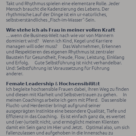
Takt und Rhythmus spielen eine elementare Rolle. Jeder
Mensch braucht die Kadenzierung des Lebens. Der
rhythmische Lauf der Dinge ist ein ur-natürliches,
selbstverständliches „Fisch-im-Wasser“-Sein.
𝗪𝗶𝗲 𝘀𝘁𝗲𝗵𝗲 𝗶𝗰𝗵 𝗮𝗹𝘀 𝗙𝗿𝗮𝘂 𝗶𝗻 𝗺𝗲𝗶𝗻𝗲𝗿 𝘃𝗼𝗹𝗹𝗲𝗻 𝗞𝗿𝗮𝗳𝘁
…wenn die Business-Welt nach wie vor von Männern
dominiert wird? Wenn ich Kind, Kegel und Karriere
managen will oder muss? Das Wahrnehmen, Erkennen
und Respektieren des eigenen Rhythmus ist zentraler
Baustein für Gesundheit, Freude, Flow, Leistung, Einklang
und Erfolg. Gute Selbstführung ist nicht verhandelbar.
Und: Selbstführung ist Voraussetzung für Führung
anderer.
𝗙𝗲𝗺𝗮𝗹𝗲 𝗟𝗲𝗮𝗱𝗲𝗿𝘀𝗵𝗶𝗽 & 𝗛𝗼𝗰𝗵𝘀𝗲𝗻𝘀𝗶𝗯𝗶𝗹𝗶𝘁ä𝘁
Ich begleite hochsensible Frauen dabei, ihren Weg zu finden
und diesen mit Klarheit und Selbstvertrauen zu gehen. In
meinen Coachings arbeite ich gern mit Pferd. Das sensible
Flucht- und Herdentier bringt aufgrund seiner
ausgeprägten Instinkte eine besondere Qualität, Tiefe und
Effizienz in das Coaching. Es ist einfach ganz da, es wertet
und (ver-)urteilt nicht, und ermöglicht meinen Klienten
damit ein Sein ganz im Hier und Jetzt. Optimal also, um sich
fallenzulassen und aufgehoben in die Innenschau zu