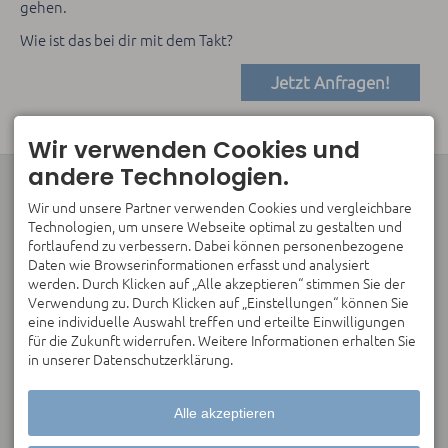
gehen.
Wie ist das bei dir mit dem Takt?
Jetzt Anfragen!
Wir verwenden Cookies und
andere Technologien.
KONTAKT
CLARITY
Anja Carretero
Coaching für Frauen in
Wir und unsere Partner verwenden Cookies und vergleichbare
Prof.-Angermair-Ring 34
Verantwortung.
Technologien, um unsere Webseite optimal zu gestalten und
85748 Garching Bei
Klar bleiben. Auch unter
fortlaufend zu verbessern. Dabei können personenbezogene
München
Druck.
Daten wie Browserinformationen erfasst und analysiert
DEUTSCHLAND
werden. Durch Klicken auf „Alle akzeptieren“ stimmen Sie der
info@anja-carretero.de
Verwendung zu. Durch Klicken auf „Einstellungen“ können Sie
KLARHEIT BEGINNT MIT
eine individuelle Auswahl treffen und erteilte Einwilligungen
EINEM GESPRÄCH.
für die Zukunft widerrufen. Weitere Informationen erhalten Sie
München | Online
in unserer Datenschutzerklärung.
weltweit
Deutsch | English | Français
| Español
Alle akzeptieren