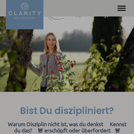
Angebot
Über mich
Leistungen & Methodik
Kontakt
Blog
Bist Du diszipliniert?
Warum Disziplin nicht ist, was du denkst Kennst
du das? 🚨 erschöpft oder überfordert 🚨