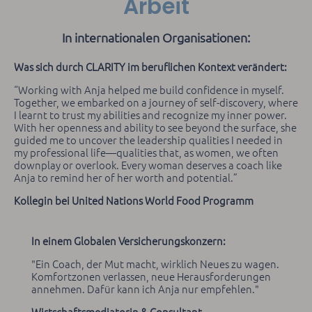
Arbeit
In internationalen Organisationen:
Was sich durch CLARITY im beruflichen Kontext verändert:
“Working with Anja helped me build confidence in myself.
Together, we embarked on a journey of self-discovery, where
I learnt to trust my abilities and recognize my inner power.
With her openness and ability to see beyond the surface, she
guided me to uncover the leadership qualities I needed in
my professional life—qualities that, as women, we often
downplay or overlook. Every woman deserves a coach like
Anja to remind her of her worth and potential.”
Kollegin bei United Nations World Food Programm
In einem Globalen Versicherungskonzern:
"Ein Coach, der Mut macht, wirklich Neues zu wagen.
Komfortzonen verlassen, neue Herausforderungen
annehmen. Dafür kann ich Anja nur empfehlen."
Wirtschaftsmediatorin & Consultant