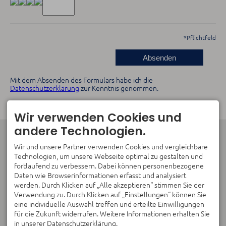
*
Pflichtfeld
Mit dem Absenden des Formulars habe ich die
Datenschutzerklärung
zur Kenntnis genommen.
Wir verwenden Cookies und
andere Technologien.
KONTAKT
CLARITY
Anja Carretero
Coaching für Frauen in
Wir und unsere Partner verwenden Cookies und vergleichbare
Prof.-Angermair-Ring 34
Verantwortung.
Technologien, um unsere Webseite optimal zu gestalten und
85748 Garching Bei
Klar bleiben. Auch unter
fortlaufend zu verbessern. Dabei können personenbezogene
München
Druck.
Daten wie Browserinformationen erfasst und analysiert
DEUTSCHLAND
werden. Durch Klicken auf „Alle akzeptieren“ stimmen Sie der
info@anja-carretero.de
Verwendung zu. Durch Klicken auf „Einstellungen“ können Sie
KLARHEIT BEGINNT MIT
eine individuelle Auswahl treffen und erteilte Einwilligungen
EINEM GESPRÄCH.
für die Zukunft widerrufen. Weitere Informationen erhalten Sie
München | Online
in unserer Datenschutzerklärung.